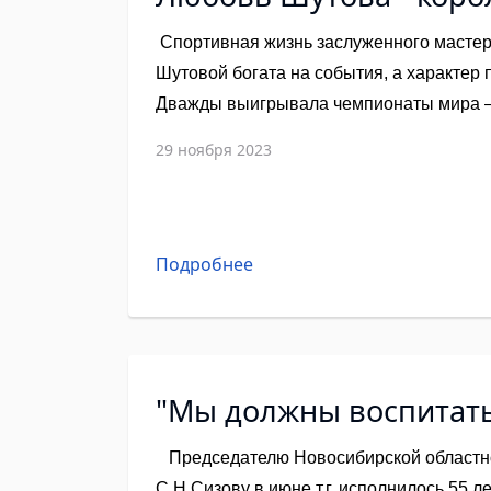
Спортивная жизнь заслуженного масте
Шутовой богата на события, а характер 
Дважды выигрывала чемпионаты мира — 
победительницей чемпионатов Европы —
29 ноября 2023
Олимпийских играх — в 2008 году в Пекин
получила бронзовую медаль в командной
Жанейро. Тринадцать лет назад Любовь 
котором ежегодно участвуют юные спор
Подробнее
федерального округа. С мужем Николае
ринг-анонсером, воспитывает двоих дет
"Мы должны воспитать 
Председателю Новосибирской областн
С.Н.Сизову в июне т.г. исполнилось 55 л