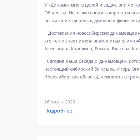
У «Динамо» много целей и задач, они четк
Общества. Но, если говорить коротко и по
воспитание здоровых, духовно и физически
Достижения новосибирских динамовцев из
кто-то не знает имена знаменитых олимпи
Александра Карелина, Романа Власова. Каз
земляки-динамовцы доказывают свой выс
Сегодня наша беседа с динамовцем, котор
на службе, на соревнованиях различного ур
настоящий сибирский богатырь. Игорь Ога
выносливость, превосходную физическую п
(Новосибирская область), чемпион экстрем
телеканале «РЕН ТВ».
26 марта 2026
Подробнее