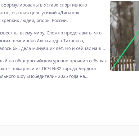
о сформулированы в Уставе спортивного
нятно, высшая цель усилий «Динамо» -
 крепких людей, опоры России.
вестны всему миру. Сложно представить, что
йских чемпионов Александра Тихонова,
алось бы, дела минувших лет. Но и сейчас наши
окий профессиональный и спортивный уровень
ый на общероссийском уровне проявил себя как
овня – везде, где можно проявить силу,
рко – пожарный из ПСЧ №32 города Бердска
одготовку.
ального шоу «Победители» 2025 года на