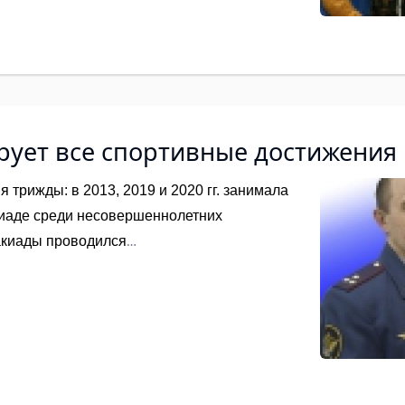
рует все спортивные достижения
трижды: в 2013, 2019 и 2020 гг. занимала
киаде среди несовершеннолетних
акиады проводился
й Общества "Динамо" совместно с ГУФСИН