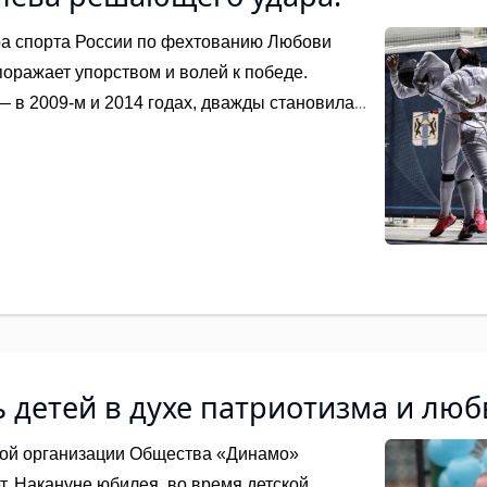
ра спорта России по фехтованию Любови
поражает упорством и волей к победе.
в 2009-м и 2014 годах, дважды становилась
 в 2005-м и 2012-м. Трижды участвовала в
е, в 2012 году в Лондоне, в 2016 году
 шпаге на Олимпийских играх в Рио-де-
Шутова стала инициатором турнира, в
тсмены из разных регионов Сибирского
м Лукинским, спортивным журналистом и
ей: 13-летнюю Анастасию и 6-летнего Фёдора.
детей в духе патриотизма и люб
ой организации Общества «Динамо»
ет. Накануне юбилея, во время детской