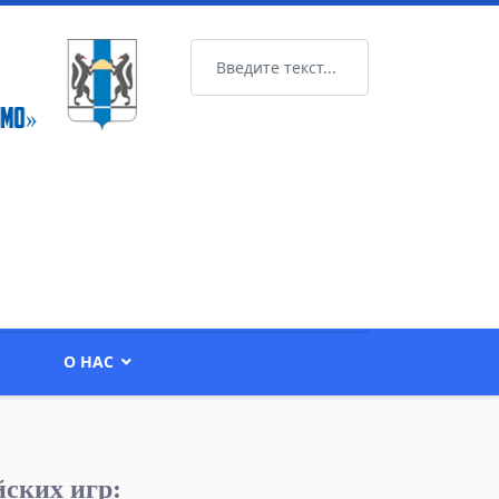
Поиск
О НАС
ских игр: