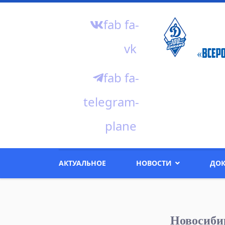
fab fa-
vk
fab fa-
telegram-
plane
АКТУАЛЬНОЕ
НОВОСТИ
ДО
Новосиби